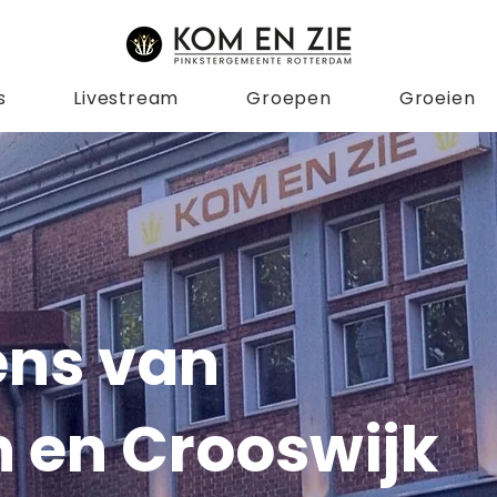
s
Livestream
Groepen
Groeien
ens van
n en Crooswijk