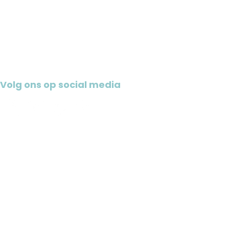
Samen bouwen
Kids Church
Youth Connect
Agenda
Contact
Volg ons op social media