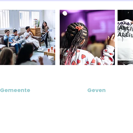
Gemeente
Geven
Leiderschap
Giften
Ik ben nieuw
ANBI
Groeien
Zendingsprojecte
Connectgroepen